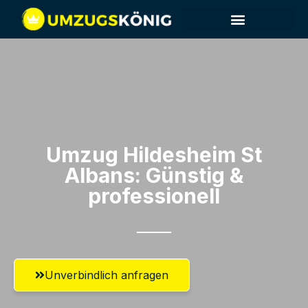
Umzug Hildesheim​ St
Albans: Günstig &
professionell​
Unverbindlich anfragen