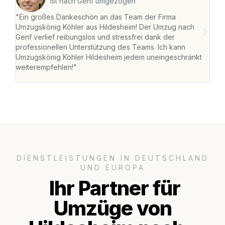
ist nach Genf umgezogen
"Ein großes Dankeschön an das Team der Firma
"Die
Umzugskönig Köhler aus Hildesheim! Der Umzug nach
war
Genf verlief reibungslos und stressfrei dank der
Das 
professionellen Unterstützung des Teams. Ich kann
habe
Umzugskönig Köhler Hildesheim jedem uneingeschränkt
an m
weiterempfehlen!"
groß
DIENSTLEISTUNGEN IN DEUTSCHLAND
UND EUROPA
Ihr Partner für
Umzüge von