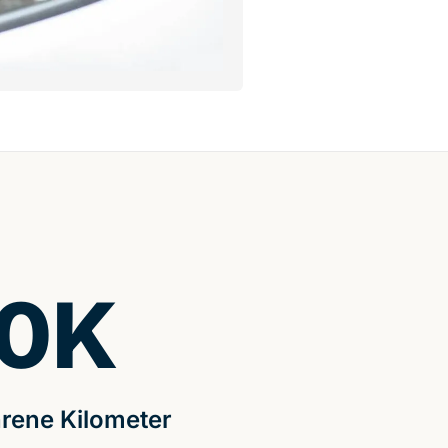
0
K
rene Kilometer