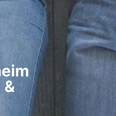
eim​
 &