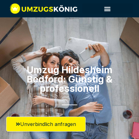
Umzug Hildesheim​
Bedford: Günstig &
professionell​
Unverbindlich anfragen