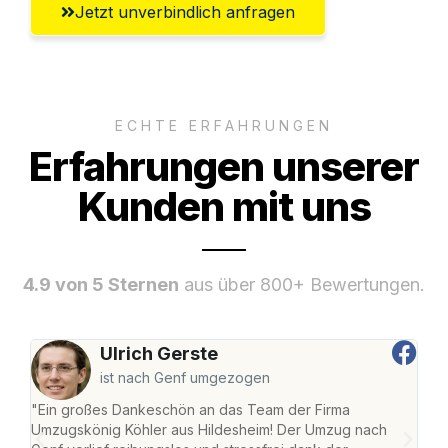
Jetzt unverbindlich anfragen
ECHTE ERFAHRUNGEN
Erfahrungen unserer
Kunden mit uns
4.9 von 5 Sternen
aus über 800+ Bewertungen.
Ulrich Gerste
ist nach Genf umgezogen
"Ein großes Dankeschön an das Team der Firma
"Die
Umzugskönig Köhler aus Hildesheim! Der Umzug nach
war