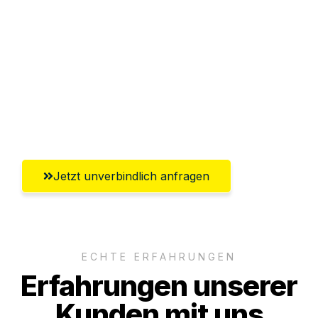
Abwicklung innerhalb von 24 Stunden
Versichert bis zu 7.500€
Ggf. komplette Zollabwicklung inklusive
Umfassender Kundensupport aus
Hildesheim
Jetzt unverbindlich anfragen
ECHTE ERFAHRUNGEN
Erfahrungen unserer
Kunden mit uns