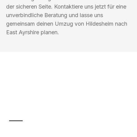
der sicheren Seite. Kontaktiere uns jetzt für eine
unverbindliche Beratung und lasse uns
gemeinsam deinen Umzug von Hildesheim nach
East Ayrshire planen.
UMZUGSKÖNIG KÖHLER HILDESHEIM
Ihr Umzug oder
Transport
Sparen Sie bis zu 100€ bei Anfrage