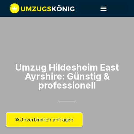
Umzug Hildesheim​ East
Ayrshire: Günstig &
professionell​
Unverbindlich anfragen