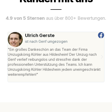
4.9 von 5 Sternen
aus über 800+ Bewertungen.
Ulrich Gerste
ist nach Genf umgezogen
"Ein großes Dankeschön an das Team der Firma
"Die
Umzugskönig Köhler aus Hildesheim! Der Umzug nach
war
Genf verlief reibungslos und stressfrei dank der
Das 
professionellen Unterstützung des Teams. Ich kann
habe
Umzugskönig Köhler Hildesheim jedem uneingeschränkt
an m
weiterempfehlen!"
groß