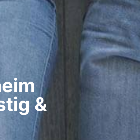
eim​
tig &