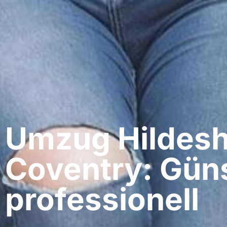
Umzug Hildesh
Coventry: Güns
professionell​