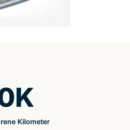
0
K
rene Kilometer