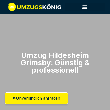
Umzug Hildesheim​
Grimsby: Günstig &
professionell​
Unverbindlich anfragen