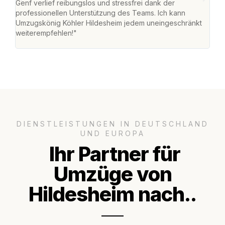
Genf verlief reibungslos und stressfrei dank der
Das 
professionellen Unterstützung des Teams. Ich kann
habe
Umzugskönig Köhler Hildesheim jedem uneingeschränkt
an m
weiterempfehlen!"
groß
DIENSTLEISTUNGEN IN DEUTSCHLAND
UND EUROPA
Ihr Partner für
Umzüge von
Hildesheim nach..