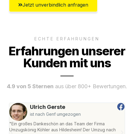
Jetzt unverbindlich anfragen
ECHTE ERFAHRUNGEN
Erfahrungen unserer
Kunden mit uns
4.9 von 5 Sternen
aus über 800+ Bewertungen.
Ulrich Gerste
ist nach Genf umgezogen
"Ein großes Dankeschön an das Team der Firma
"Die
Umzugskönig Köhler aus Hildesheim! Der Umzug nach
war